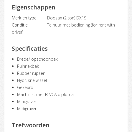
Eigenschappen
Merk en type
Doosan (2 ton) DX19
Conditie
Te huur met bediening (for rent with
driver)
Specificaties
Brede/ opschoonbak
Puinriekbak
Rubber rupsen
Hydr. snelwissel
Gekeurd
Machinist met B-VCA diploma
Minigraver
Midigraver
Trefwoorden